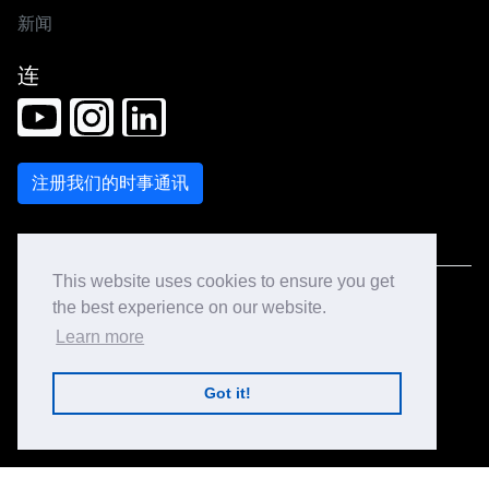
新闻
连
This website uses cookies to ensure you get
© 2026 丝艾科技版权所有
the best experience on our website.
Learn more
网站地图
Got it!