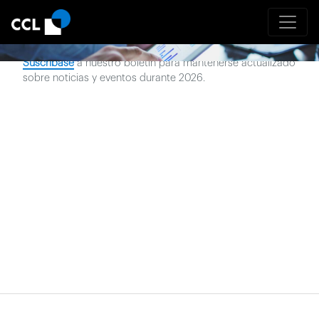
Noticias Más Recientes
Suscríbase
a nuestro boletín para mantenerse actualizado
sobre noticias y eventos durante
2026
.