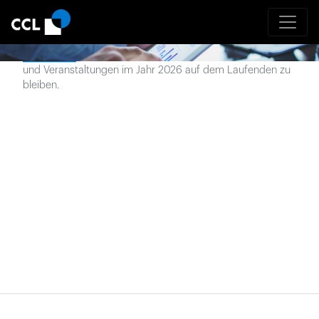
Neueste Nachrichten
Abonnieren
Sie unseren Newsletter, um über Nachrichten
und Veranstaltungen im Jahr
2026
auf dem Laufenden zu
bleiben.