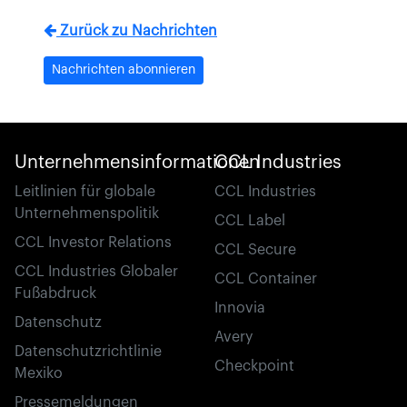
Zurück zu Nachrichten
Nachrichten abonnieren
Unternehmensinformationen
CCL Industries
Leitlinien für globale
CCL Industries
Unternehmenspolitik
CCL Label
CCL Investor Relations
CCL Secure
CCL Industries Globaler
CCL Container
Fußabdruck
Innovia
Datenschutz
Avery
Datenschutzrichtlinie
Checkpoint
Mexiko
Pressemeldungen