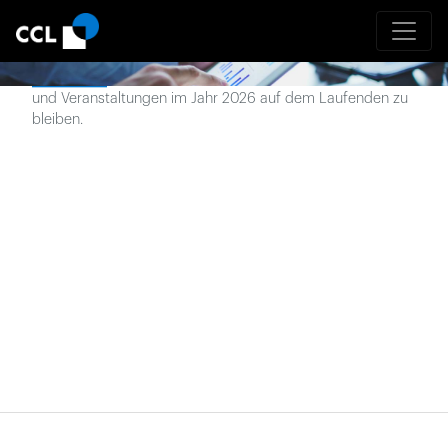
Neueste Nachrichten
Abonnieren
Sie unseren Newsletter, um über Nachrichten
und Veranstaltungen im Jahr
2026
auf dem Laufenden zu
bleiben.