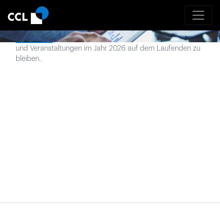
Neueste Nachrichten
Abonnieren
Sie unseren Newsletter, um über Nachrichten
und Veranstaltungen im Jahr
2026
auf dem Laufenden zu
bleiben.